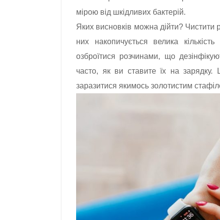
мірою від шкідливих бактерій.
Яких висновків можна дійти? Чистити р
них накопичується велика кількість
озброїтися розчинами, що дезінфікую
часто, як ви ставите їх на зарядку.
заразитися якимось золотистим стафіл