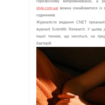
горезвісному випромінюванні, а 
style.com.ua/
можна ознайомитися із з
годинників.
Журналісти видання CNET проаналіз
журналі Scientific Research. У цьому 
іншої техніки, що носиться, на пре
бактерій.