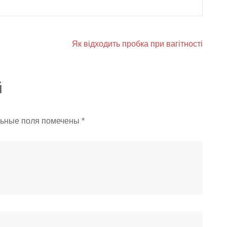
Як відходить пробка при вагітності
й
ьные поля помечены
*