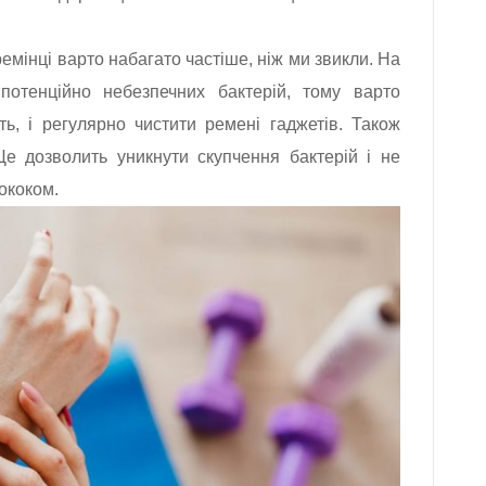
емінці варто набагато частіше, ніж ми звикли. На
 потенційно небезпечних бактерій, тому варто
ть, і регулярно чистити ремені гаджетів. Також
 Це дозволить уникнути скупчення бактерій і не
ококом.