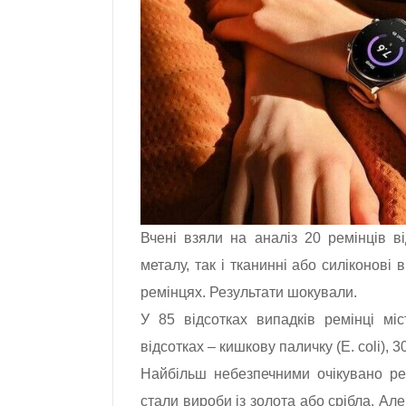
Вчені взяли на аналіз 20 ремінців в
металу, так і тканинні або силіконові
ремінцях. Результати шокували.
У 85 відсотках випадків ремінці міс
відсотках – кишкову паличку (E. coli), 3
Найбільш небезпечними очікувано рем
стали вироби із золота або срібла. Ал