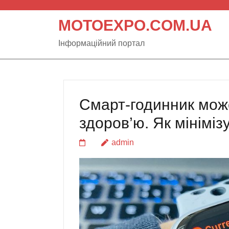
Skip
MOTOEXPO.COM.UA
to
content
Інформаційний портал
(Press
Enter)
Смарт-годинник мож
здоров’ю. Як мініміз
admin