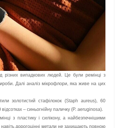
ід різних випадкових людей. Це були ремінці з
 вироби. Далі аналіз мікрофлори, яка живе на цих
тили золотистий стафілокок (Staph aureus), 60
0 відсотках – синьогнійну паличку (P. aeruginosa).
інці з пластику і силікону, а найбезпечнішими
е навіть дорогоцінні метали не захищають повною