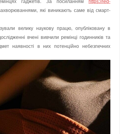
ремінцях гаджетів. За посиланням
https://led-
ахворюваннями, які виникають саме від смарт-
ували велику наукову працю, опубліковану в
дослідженні вчені вивчили ремінці годинників та
дмет наявності в них потенційно небезпечних