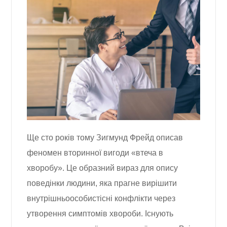
Ще сто років тому Зигмунд Фрейд описав
феномен вторинної вигоди «втеча в
хворобу». Це образний вираз для опису
поведінки людини, яка прагне вирішити
внутрішньоособистісні конфлікти через
утворення симптомів хвороби. Існують