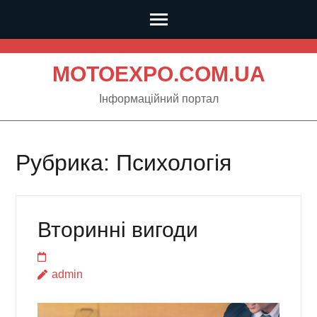
Skip
MOTOEXPO.COM.UA
to
content
Інформаційний портал
(Press
Enter)
Рубрика: Психологія
Вторинні вигоди
admin