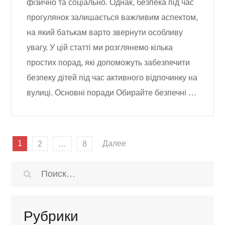
фізично та соціально. Однак, безпека під час
прогулянок залишається важливим аспектом,
на який батькам варто звернути особливу
увагу. У цій статті ми розглянемо кілька
простих порад, які допоможуть забезпечити
безпеку дітей під час активного відпочинку на
вулиці. Основні поради Обирайте безпечні …
Навигация
1
Далее
2
…
8
по
записям
Найти:
Рубрики