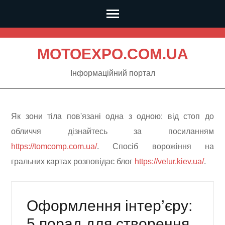
Skip
to
MOTOEXPO.COM.UA
content
Інформаційний портал
(Press
Enter)
Як зони тіла пов'язані одна з одною: від стоп до
обличчя дізнайтесь за посиланням
https://tomcomp.com.ua/
. Спосіб ворожіння на
гральних картах розповідає блог
https://velur.kiev.ua/
.
Оформлення інтер’єру:
5 порад для створення